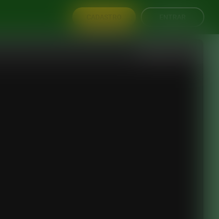
CADASTRO
ENTRAR