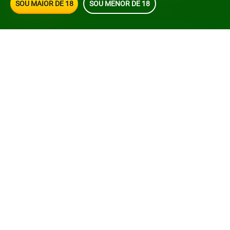
SOU MAIOR DE 18
SOU MENOR DE 18
Menu
Slot
Ao Vivo
Crash
OK
Brazino 777
Jogos De Cassino
Cassino Ao Vivo
Esporte Bet
Mapa Do Site XML
Live Bet
Mapa Do Site HTML
Slots
Suporte
Jogos Crash
Perguntas Frequentes
Novos Jogos
Promoções E Bônus
Bingo
Reclamações
Jogos De Mesa
Afiliados