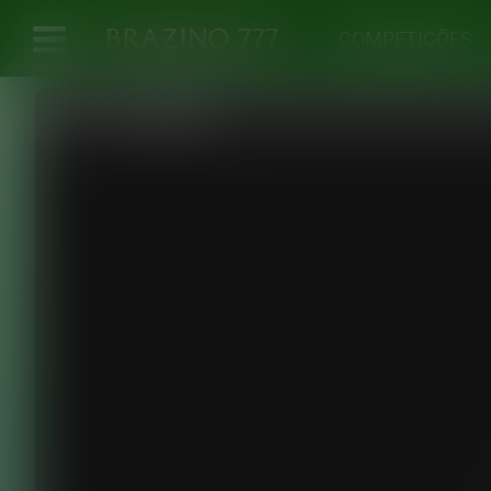
COMPETIÇÕES
ICE FISHING