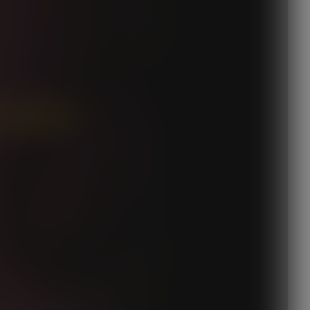
UA REGIÃO.