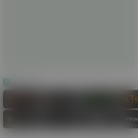
PROVEDORES