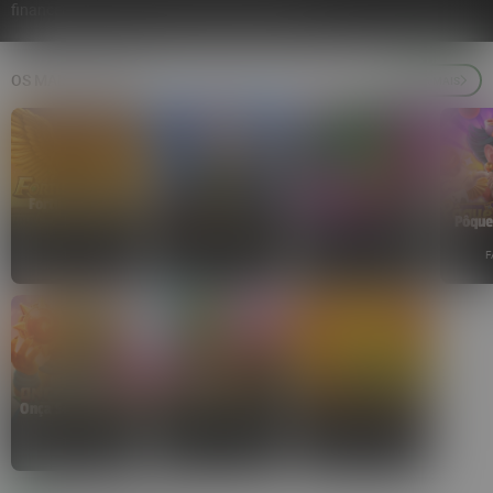
financeiros. Jogue com responsabilidade. 18+
OS MAIS JOGADOS
VER MAIS
EXCLUSIVO
Fortune Garuda
500
Pachinko
FlyX™ Cash Turbo™
Pôque
TADA
NEKO
BUCK STAKES
F
Onça Sortuda 500
Lucky Jaguar 2
4 Pots of Egypt
TADA
TADA
3OAKS