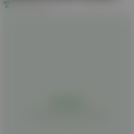
ÚLTIMOS GANHOS
NÃO HÁ DADOS
ESPERA ALGUNS SEGUNDOS POR FAVOR