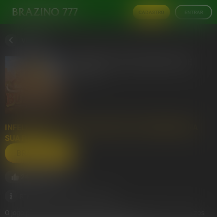
CADASTRO
ENTRAR
VOLTAR
IMMORTAL WAYS BUFFALO SE
RUBYPLAY
INFELIZMENTE, ESTE JOGO NÃO ESTÁ DISPONÍVEL NA
SUA REGIÃO.
BRAZINO777
246
211241
Visualizações
RTP:
96.29%
O jogo pode causar dependência, ansiedade, depressão e prejuízos