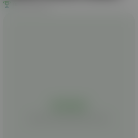
ÚLTIMOS GANHOS
NÃO HÁ DADOS
ESPERA ALGUNS SEGUNDOS POR FAVOR