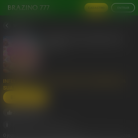
CADASTRO
ENTRAR
VOLTAR
IMMORTAL WAYS SWEET COIN
RUBYPLAY
INFELIZMENTE, ESTE JOGO NÃO ESTÁ DISPONÍVEL NA
SUA REGIÃO.
BRAZINO777
277
176634
Visualizações
RTP:
96.28%
O jogo pode causar dependência, ansiedade, depressão e prejuízos