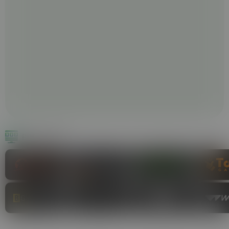
PROVEDORES