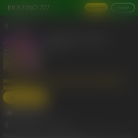
CADASTRO
ENTRAR
VOLTAR
J MANIA LUCKY PYGGS
RUBYPLAY
INFELIZMENTE, ESTE JOGO NÃO ESTÁ DISPONÍVEL NA
SUA REGIÃO.
BRAZINO777
90
27324
Visualizações
RTP:
96.36%
O jogo pode causar dependência, ansiedade, depressão e prejuízos