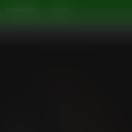
PROMOÇÕES
AJUDA