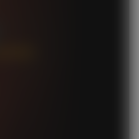
UA REGIÃO.