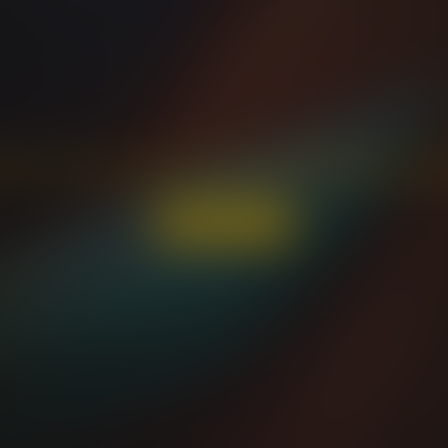
NTE, ESTE JOGO NÃO ESTÁ DISPONÍVEL NA S
BRAZINO777