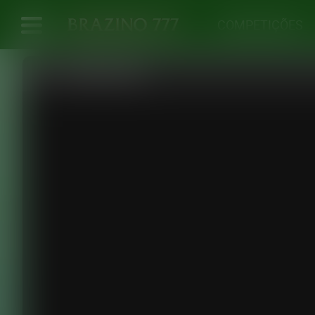
COMPETIÇÕES
JOKER COINS