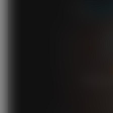
Por favor, regi