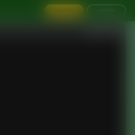
CADASTRO
ENTRAR