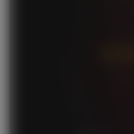
INFELIZME