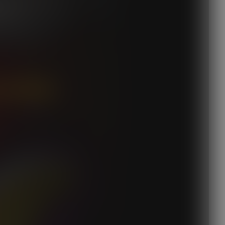
UA REGIÃO.