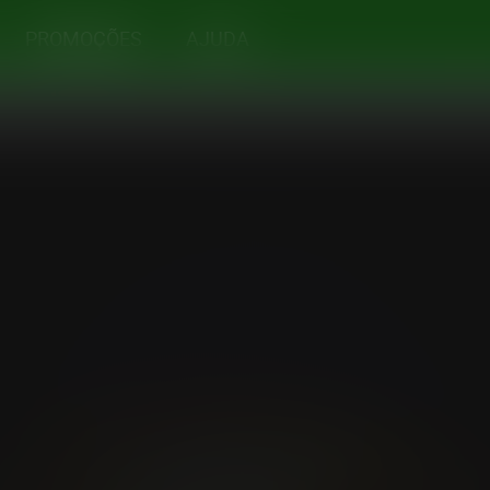
PROMOÇÕES
AJUDA