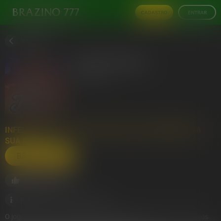
CADASTRO
ENTRAR
VOLTAR
JOKER'S REVENGE
PRAGMATIC
INFELIZMENTE, ESTE JOGO NÃO ESTÁ DISPONÍVEL NA
SUA REGIÃO.
BRAZINO777
38
7934
Visualizações
RTP:
96.51%
O jogo pode causar dependência, ansiedade, depressão e prejuízos