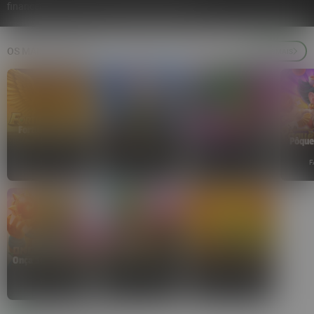
financeiros. Jogue com responsabilidade. 18+
OS MAIS JOGADOS
VER MAIS
EXCLUSIVO
Fortune Garuda
500
Pachinko
FlyX™ Cash Turbo™
Pôque
TADA
NEKO
BUCK STAKES
F
Onça Sortuda 500
Lucky Jaguar 2
4 Pots of Egypt
TADA
TADA
3OAKS