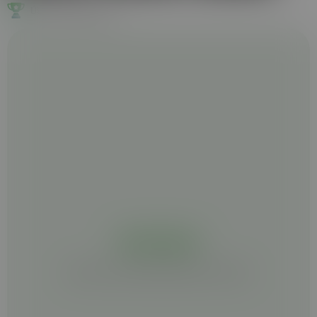
ÚLTIMOS GANHOS
NÃO HÁ DADOS
ESPERA ALGUNS SEGUNDOS POR FAVOR