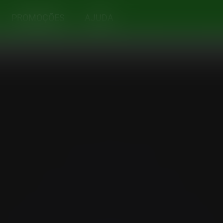
PROMOÇÕES
AJUDA