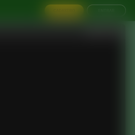
CADASTRO
ENTRAR