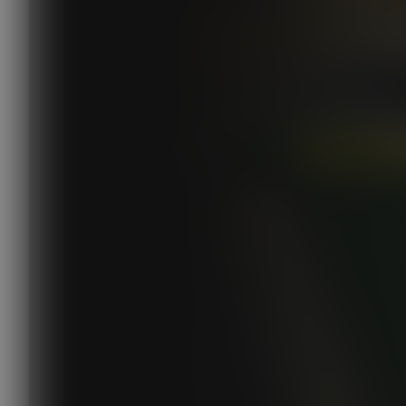
INFELIZME