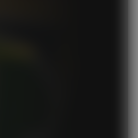
UA REGIÃO.