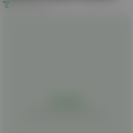
ÚLTIMOS GANHOS
NÃO HÁ DADOS
ESPERA ALGUNS SEGUNDOS POR FAVOR