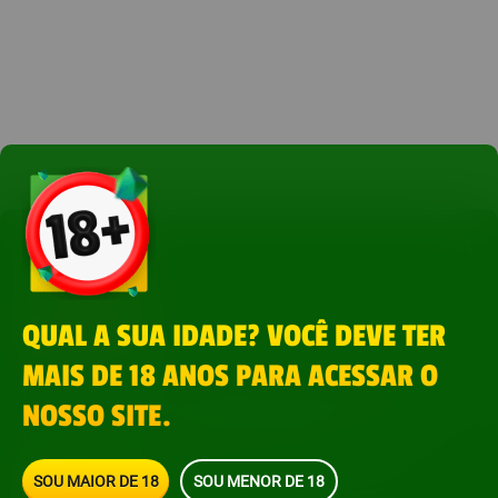
pagamento. Recursos como RTP range podem fazer parte da
dinâmica, conforme as regras do jogo.
KNIGHTS VS BARBARIANS - FAQ
Qual é o RTP de Knights vs Barbarians?
O RTP teórico informado é de 96%. Esse percentual é estatístico e
não garante resultados em rodadas individuais.
Qual é o ganho máximo de Knights vs Barbarians?
O multiplicador máximo confirmado é de 10.000x o valor da aposta.
Qual sistema de pagamento é usado em Knights vs Barbarians?
O sistema confirmado é 10 linhas de pagamento.
QUAL A SUA IDADE? VOCÊ DEVE TER
MAIS DE 18 ANOS PARA ACESSAR O
Usamos cookies para melhorar sua experiência. Ao
NOSSO SITE.
usar o Brazino777, você aceita nossos cookies. Veja
nossos
Termos e Condições
para mais.
SOU MAIOR DE 18
SOU MENOR DE 18
Menu
Slot
Ao Vivo
Crash
OK