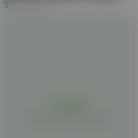
ÚLTIMOS GANHOS
NÃO HÁ DADOS
ESPERA ALGUNS SEGUNDOS POR FAVOR