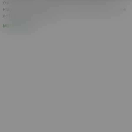
O Knights vs Barbarians é um jogo de caça-níqueis online da
Pragmatic Play, com formato de 5x3. O ganho máximo informado é
de 10.000x o valor da aposta.
MOSTRAR MAIS
O QUE É O SLOT KNIGHTS VS BARBARIANS?
O slot utiliza 5 rolos e 3 linhas, com 10 linhas de pagamento. O RTP
teórico é de 96%, enquanto a volatilidade é alta. O RTP pode variar de
acordo com a configuração disponível.
Entre os recursos confirmados estão RTP range. Os temas
registrados incluem Adventure, Fortune, Knights, War e Military
theme.
Visão geral: Knights vs Barbarians
O Knights vs Barbarians está disponível no Brazino777 e apresenta
as seguintes características técnicas:
CARACTERÍSTICA
DETALHES
Nome
Knights vs Barbarians