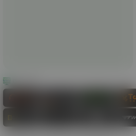
PROVEDORES