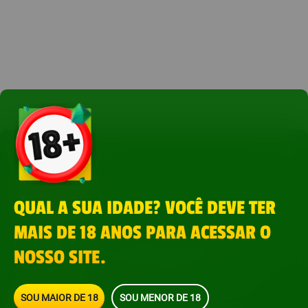
as rodadas.
Encerre a sessão ao atingir o limite de tempo ou de valor definido
previamente.
Os recursos confirmados, como Bonus symbols, Bothway e Feature:
Substitution Symbols, fazem parte da configuração do jogo e não
asseguram um resultado específico.
KOI GATE - FAQ
Qual é o RTP de Koi Gate?
O RTP informado é de 96,26%. Esse percentual é teórico, calculado ao
longo de muitas rodadas, e não garante retorno em uma sessão
QUAL A SUA IDADE? VOCÊ DEVE TER
individual.
MAIS DE 18 ANOS PARA ACESSAR O
Quais recursos especiais aparecem em Koi Gate?
Usamos cookies para melhorar sua experiência. Ao
NOSSO SITE.
Os recursos confirmados incluem Bonus symbols, Bothway, Feature:
usar o Brazino777, você aceita nossos cookies. Veja
nossos
Termos e Condições
para mais.
Substitution Symbols, Free Spins, Free Spins Multiplier, Gamble,
Multiplier, Progressive Jackpot, Risk/Gamble (Double) game, RTP
SOU MAIOR DE 18
SOU MENOR DE 18
range, Scatter symbols, Wild. A ocorrência e o resultado desses
Menu
Slot
Ao Vivo
Crash
OK