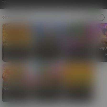
financeiros. Jogue com responsabilidade. 18+
OS MAIS JOGADOS
VER MAIS
EXCLUSIVO
Fortune Garuda
500
Pachinko
FlyX™ Cash Turbo™
Pôque
TADA
NEKO
BUCK STAKES
F
Onça Sortuda 500
Lucky Jaguar 2
4 Pots of Egypt
TADA
TADA
3OAKS