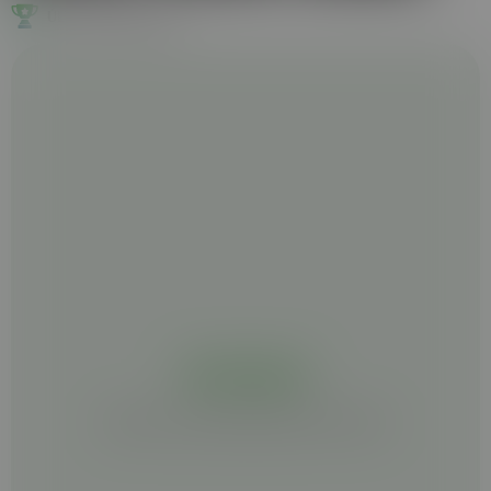
ÚLTIMOS GANHOS
NÃO HÁ DADOS
ESPERA ALGUNS SEGUNDOS POR FAVOR