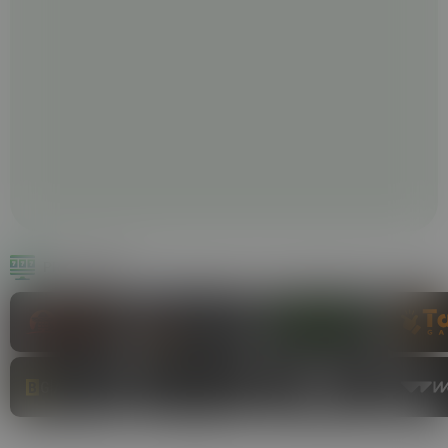
PROVEDORES