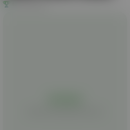
ÚLTIMOS GANHOS
NÃO HÁ DADOS
ESPERA ALGUNS SEGUNDOS POR FAVOR