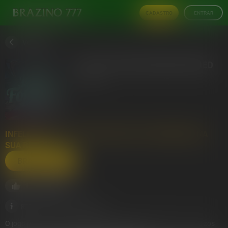
CADASTRO
ENTRAR
VOLTAR
LADY OF FORTUNE REMASTERED
PLAYNGO
INFELIZMENTE, ESTE JOGO NÃO ESTÁ DISPONÍVEL NA
SUA REGIÃO.
BRAZINO777
1
363
Visualizações
RTP:
96.2%
O jogo pode causar dependência, ansiedade, depressão e prejuízos