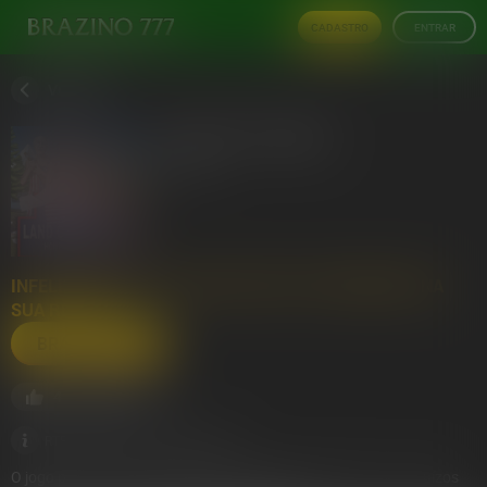
CADASTRO
ENTRAR
VOLTAR
LAND OF THE FREE
NOLIMIT
INFELIZMENTE, ESTE JOGO NÃO ESTÁ DISPONÍVEL NA
SUA REGIÃO.
BRAZINO777
4
1489
Visualizações
RTP:
96.08%
O jogo pode causar dependência, ansiedade, depressão e prejuízos