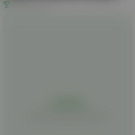
ÚLTIMOS GANHOS
NÃO HÁ DADOS
ESPERA ALGUNS SEGUNDOS POR FAVOR