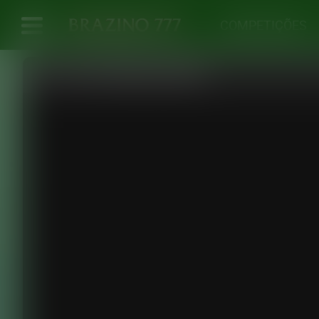
COMPETIÇÕES
LAST CHANCE SALOON