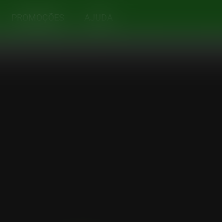
PROMOÇÕES
AJUDA