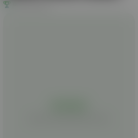
ÚLTIMOS GANHOS
NÃO HÁ DADOS
ESPERA ALGUNS SEGUNDOS POR FAVOR