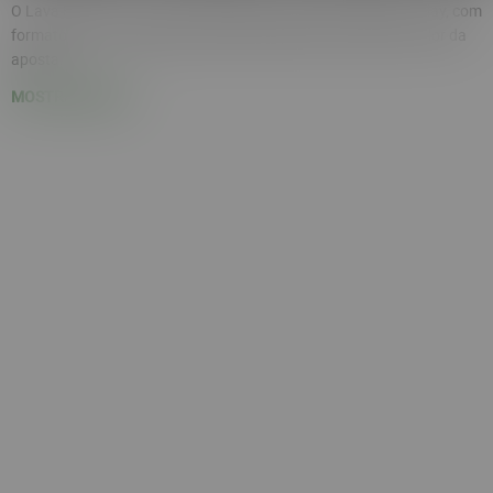
O Lava Balls é um jogo de caça-níqueis online da Pragmatic Play, com
formato de 5x3. O ganho máximo informado é de 4.800x o valor da
aposta.
MOSTRAR MAIS
O QUE É O SLOT LAVA BALLS?
O slot utiliza 5 rolos e 3 linhas, com 243 linhas de pagamento. O RTP
teórico é de 96%, enquanto a volatilidade é alta. O RTP pode variar de
acordo com a configuração disponível.
Entre os recursos confirmados estão Additional Free Spins, Bonus
symbols, Buy Feature, Free Spins, Multiplier e Plinko Games. Os
temas registrados incluem Balls, Black, Fire, Flame e Red.
Visão geral: Lava Balls
O Lava Balls está disponível no Brazino777 e apresenta as seguintes
características técnicas:
CARACTERÍSTICA
DETALHES
Nome
Lava Balls