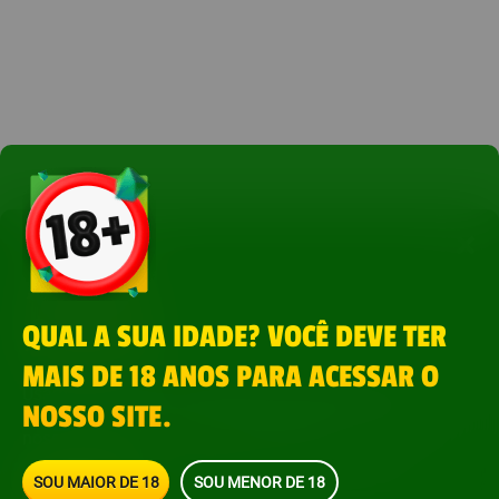
rodada.
O resultado é avaliado de acordo com o sistema 243 linhas de
pagamento. Recursos como Additional Free Spins, Bonus symbols e
Buy Feature podem fazer parte da dinâmica, conforme as regras do
jogo.
LAVA BALLS - FAQ
Qual é o RTP de Lava Balls?
O RTP teórico informado é de 96%. Esse percentual é estatístico e
não garante resultados em rodadas individuais.
Qual é o ganho máximo de Lava Balls?
QUAL A SUA IDADE? VOCÊ DEVE TER
O multiplicador máximo confirmado é de 4.800x o valor da aposta.
MAIS DE 18 ANOS PARA ACESSAR O
Usamos cookies para melhorar sua experiência. Ao
Qual sistema de pagamento é usado em Lava Balls?
NOSSO SITE.
usar o Brazino777, você aceita nossos cookies. Veja
O sistema confirmado é 243 linhas de pagamento.
nossos
Termos e Condições
para mais.
SOU MAIOR DE 18
SOU MENOR DE 18
Menu
Slot
Ao Vivo
Crash
OK