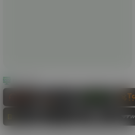
PROVEDORES