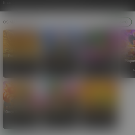
financeiros. Jogue com responsabilidade. 18+
OS MAIS JOGADOS
VER MAIS
EXCLUSIVO
Fortune Garuda
500
Pachinko
FlyX™ Cash Turbo™
Pôque
TADA
NEKO
BUCK STAKES
F
Onça Sortuda 500
Lucky Jaguar 2
4 Pots of Egypt
TADA
TADA
3OAKS