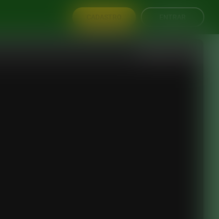
CADASTRO
ENTRAR