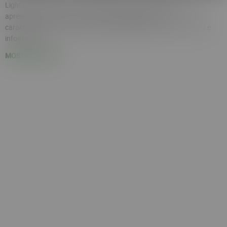
Lights Camera Cash é um caça-níqueis online da NetEnt. O jogo
apresenta layout de 3x3 e sistema de pagamento 3. As
características confirmadas são apresentadas de forma técnica e
informativa.
MOSTRAR MAIS
O QUE É O SLOT LIGHTS CAMERA CASH?
No cassino Brazino777, Lights Camera Cash pode ser analisado por
dados como RTP, volatilidade, sistema de pagamento e limites de
aposta, quando disponíveis.
Esses indicadores descrevem a configuração do jogo e não
representam garantia de resultado em uma rodada ou sessão.
Visão geral: Lights Camera Cash
Confira os principais dados técnicos disponíveis para Lights Camera
Cash.
CARACTERÍSTICA
DETALHES
Nome
Lights Camera Cash