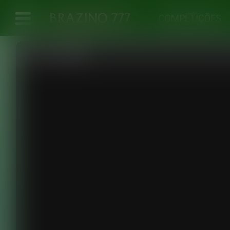
COMPETIÇÕES
LIL DEVIL