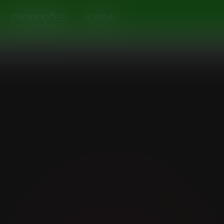
PROMOÇÕES
AJUDA