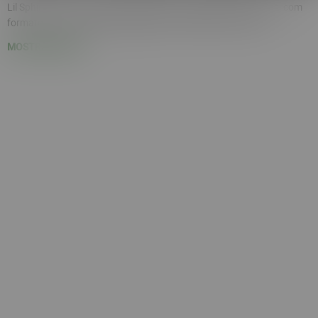
Lil Sphinx é um caça-níqueis online desenvolvido pela Playtech, com
formato 5x3 e sistema de pagamento confirmado como 40.
MOSTRAR MAIS
O QUE É O SLOT LIL SPHINX?
A proposta temática reúne Ancient civilizations, Cats, Egypt. Entre os
recursos confirmados estão Bonus Bet, Cash Collector, Fixed
Jackpots.
Visão geral: Lil Sphinx
A tabela abaixo reúne as informações confirmadas para uma
consulta objetiva antes de acessar o jogo no cassino Brazino777.
CARACTERÍSTICA
DETALHES
Nome
Lil Sphinx
Lançamento
08/11/2024
Provedor
Playtech