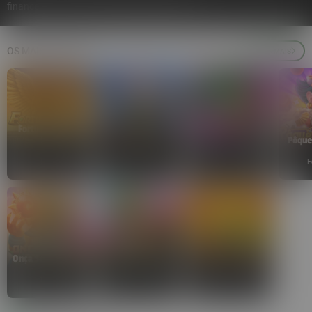
financeiros. Jogue com responsabilidade. 18+
OS MAIS JOGADOS
VER MAIS
EXCLUSIVO
Fortune Garuda
500
Pachinko
FlyX™ Cash Turbo™
Pôque
TADA
NEKO
BUCK STAKES
F
Onça Sortuda 500
Lucky Jaguar 2
4 Pots of Egypt
TADA
TADA
3OAKS