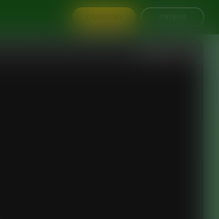
CADASTRO
ENTRAR