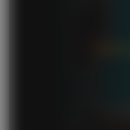
INFELIZME