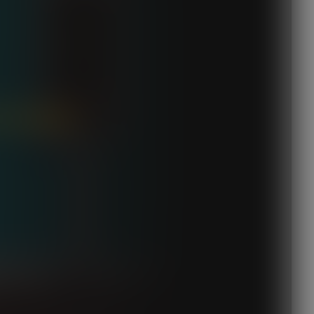
UA REGIÃO.