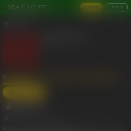
CADASTRO
ENTRAR
VOLTAR
KUAN KUNG GOLD
ZITRO
INFELIZMENTE, ESTE JOGO NÃO ESTÁ DISPONÍVEL NA
SUA REGIÃO.
BRAZINO777
31
13211
Visualizações
RTP:
94%
O jogo pode causar dependência, ansiedade, depressão e prejuízos