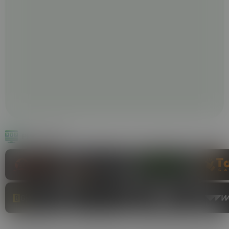
PROVEDORES