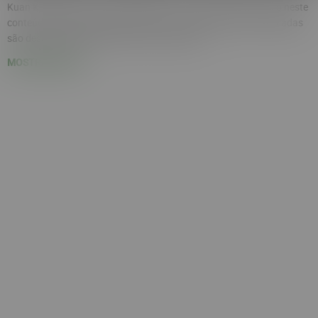
Kuan Kung Gold é um jogo online da Zitro Games, apresentado neste
conteúdo sobre jogos e slots online. As características confirmadas
são descritas de forma técnica e informativa.
MOSTRAR MAIS
O QUE É O JOGO KUAN KUNG GOLD?
No cassino Brazino777, Kuan Kung Gold possui dados técnicos
como RTP, volatilidade, sistema de pagamento e limites de aposta,
quando disponíveis.
Esses indicadores descrevem a configuração do jogo e não
representam garantia de resultado em uma rodada ou sessão.
Visão geral: Kuan Kung Gold
Confira os principais dados técnicos disponíveis para Kuan Kung
Gold.
CARACTERÍSTICA
DETALHES
Nome
Kuan Kung Gold