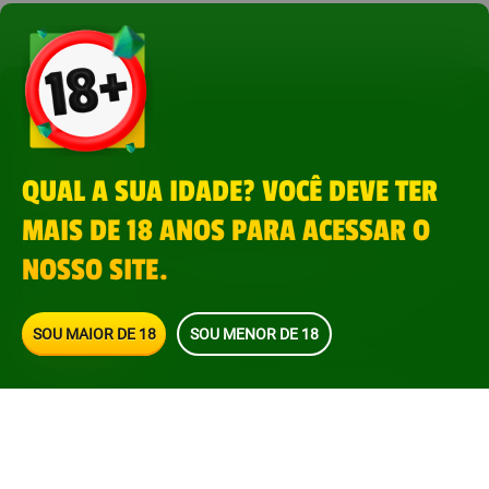
QUAL A SUA IDADE? VOCÊ DEVE TER
MAIS DE 18 ANOS PARA ACESSAR O
Usamos cookies para melhorar sua experiência. Ao
NOSSO SITE.
usar o Brazino777, você aceita nossos cookies. Veja
nossos
Termos e Condições
para mais.
SOU MAIOR DE 18
SOU MENOR DE 18
Menu
Slot
Ao Vivo
Crash
OK
Brazino 777
Jogos De Cassino