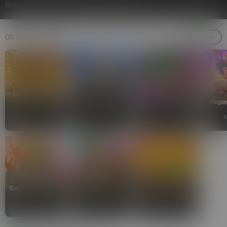
financeiros. Jogue com responsabilidade. 18+
OS MAIS JOGADOS
VER MAIS
EXCLUSIVO
Fortune Garuda
500
Pachinko
FlyX™ Cash Turbo™
Pôque
TADA
NEKO
BUCK STAKES
F
Onça Sortuda 500
Lucky Jaguar 2
4 Pots of Egypt
TADA
TADA
3OAKS