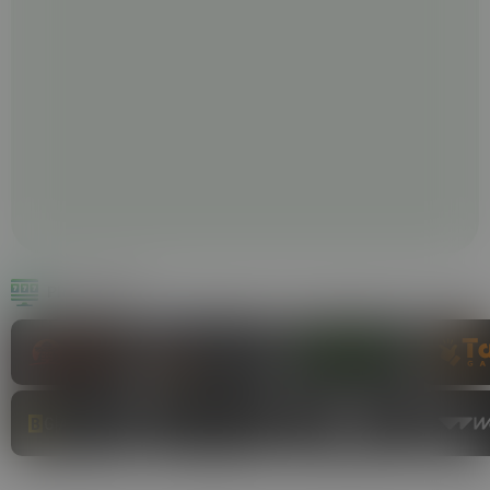
PROVEDORES