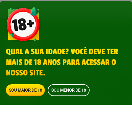
QUAL A SUA IDADE? VOCÊ DEVE TER
MAIS DE 18 ANOS PARA ACESSAR O
Usamos cookies para melhorar sua experiência. Ao
NOSSO SITE.
usar o Brazino777, você aceita nossos cookies. Veja
nossos
Termos e Condições
para mais.
SOU MAIOR DE 18
SOU MENOR DE 18
Menu
Slot
Ao Vivo
Crash
OK
Brazino 777
Jogos De Cassino