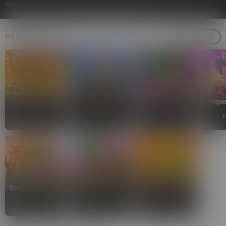
financeiros. Jogue com responsabilidade. 18+
OS MAIS JOGADOS
VER MAIS
EXCLUSIVO
Fortune Garuda
500
Pachinko
FlyX™ Cash Turbo™
Pôque
TADA
NEKO
BUCK STAKES
F
Onça Sortuda 500
Lucky Jaguar 2
4 Pots of Egypt
TADA
TADA
3OAKS