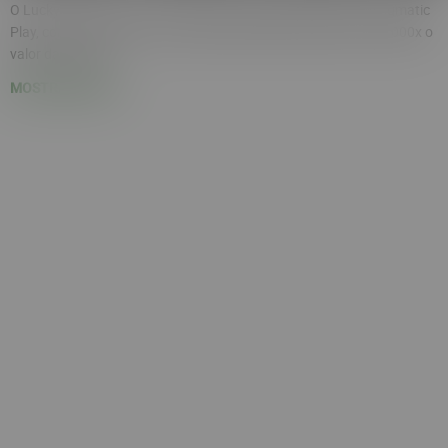
O Lucky Fortune Tree é um jogo de caça-níqueis online da Pragmatic
Play, com formato de 3x3. O ganho máximo informado é de 8.000x o
valor da aposta.
MOSTRAR MAIS
O QUE É O SLOT LUCKY FORTUNE TREE?
O slot utiliza 3 rolos e 3 linhas, com 5 linhas de pagamento. O RTP
teórico é de 96%, enquanto a volatilidade é média. O RTP pode variar
de acordo com a configuração disponível.
Entre os recursos confirmados estão Bonus Game, Bonus symbols,
Cash Collector, Hold and Win, Respins e RTP range. Os temas
registrados incluem Coins, Gold-color, Lanterns, Oriental e Asian.
Visão geral: Lucky Fortune Tree
O Lucky Fortune Tree está disponível no Brazino777 e apresenta as
seguintes características técnicas:
CARACTERÍSTICA
DETALHES
Nome
Lucky Fortune Tree