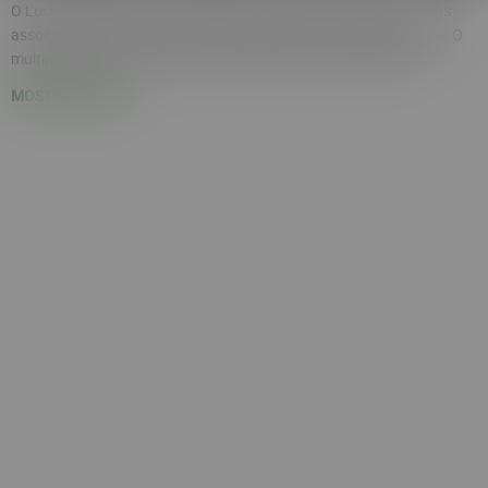
O Lucky Halloween é um dos slots online da Red Tiger, com temas
associados a Automotive, Bat, Biker, e sistema de pagamento 20. O
multiplicador máximo informado é de x800 o valor da aposta.
MOSTRAR MAIS
O QUE É O SLOT LUCKY HALLOWEEN?
Este slot de vídeo utiliza uma configuração de 5x3 e o modelo de
pagamento 20. As combinações e resultados seguem as regras
apresentadas na tabela de pagamentos do próprio jogo.
Entre as características técnicas estão RTP teórico de 96,16%,
volatilidade média-alta, recursos confirmados como Bonus Game,
Free Spins, Multiplier, Random Wilds / Additional Wilds. Esses dados
descrevem a estrutura matemática do jogo e não garantem
resultados em rodadas individuais.
Visão geral: Lucky Halloween
O Lucky Halloween está disponível no Brazino777 e apresenta as
seguintes características confirmadas:
CARACTERÍSTICA
DETALHES