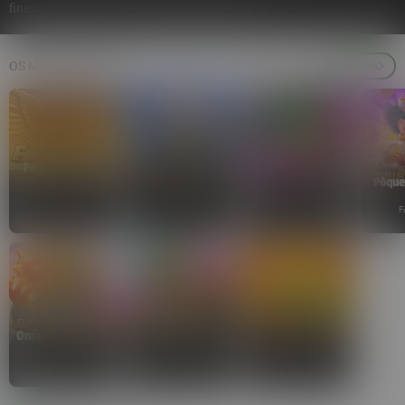
financeiros. Jogue com responsabilidade. 18+
OS MAIS JOGADOS
VER MAIS
EXCLUSIVO
Fortune Garuda
500
Pachinko
FlyX™ Cash Turbo™
Pôque
TADA
NEKO
BUCK STAKES
F
Onça Sortuda 500
Lucky Jaguar 2
4 Pots of Egypt
TADA
TADA
3OAKS