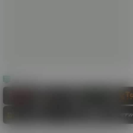
PROVEDORES