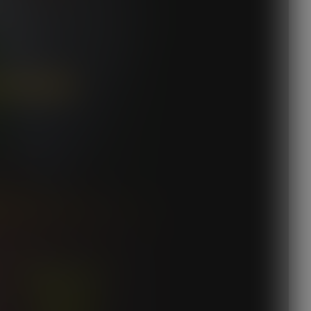
UA REGIÃO.