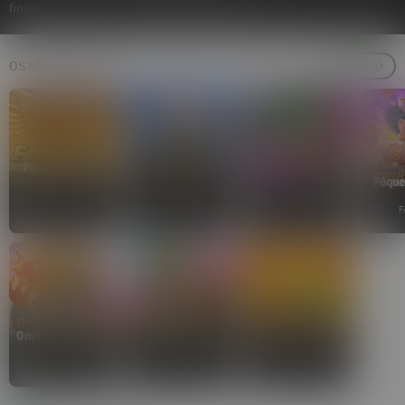
financeiros. Jogue com responsabilidade. 18+
OS MAIS JOGADOS
VER MAIS
EXCLUSIVO
Fortune Garuda
500
Pachinko
FlyX™ Cash Turbo™
Pôque
TADA
NEKO
BUCK STAKES
F
Onça Sortuda 500
Lucky Jaguar 2
4 Pots of Egypt
TADA
TADA
3OAKS