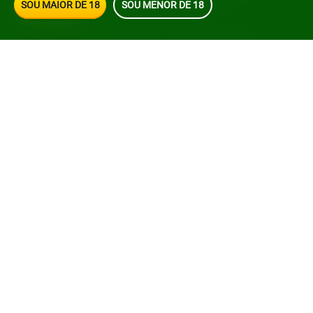
SOU MAIOR DE 18
SOU MENOR DE 18
Menu
Slot
Ao Vivo
Crash
OK
Brazino 777
Jogos De Cassino
Cassino Ao Vivo
Esporte Bet
Mapa Do Site XML
Live Bet
Mapa Do Site HTML
Slots
Suporte
Jogos Crash
Perguntas Frequentes
Novos Jogos
Promoções E Bônus
Bingo
Reclamações
Jogos De Mesa
Afiliados