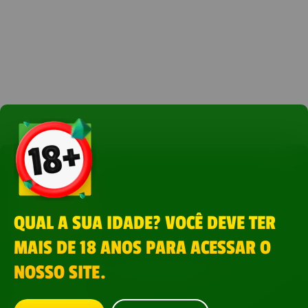
as regras do título.
Recursos como símbolo aditivo, jogo bônus e símbolos bônus fazem
parte da configuração confirmada do jogo; os critérios de cada
função devem ser consultados nas regras da partida.
MAGIC MONEY MAZE - FAQ
Qual é o RTP de Magic Money Maze?
O RTP teórico de Magic Money Maze é de 96,00%. Esse valor pode
variar conforme a configuração disponível. O percentual é estatístico
e não garante resultados individuais.
Qual é o ganho máximo de Magic Money Maze?
O ganho máximo informado é de 10.000x o valor da aposta. Trata-se
QUAL A SUA IDADE? VOCÊ DEVE TER
de um limite técnico e não de uma garantia de resultado.
MAIS DE 18 ANOS PARA ACESSAR O
Quem é o provedor de Magic Money Maze?
Usamos cookies para melhorar sua experiência. Ao
NOSSO SITE.
usar o Brazino777, você aceita nossos cookies. Veja
O provedor de Magic Money Maze é Pragmatic Play.
nossos
Termos e Condições
para mais.