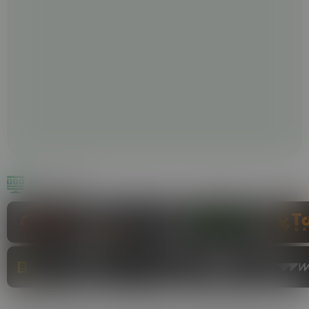
PROVEDORES