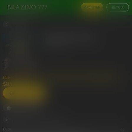
CADASTRO
ENTRAR
VOLTAR
MAGIC MONEY MAZE
PRAGMATIC
INFELIZMENTE, ESTE JOGO NÃO ESTÁ DISPONÍVEL NA
SUA REGIÃO.
BRAZINO777
6
2671
Visualizações
RTP:
96.61%
O jogo pode causar dependência, ansiedade, depressão e prejuízos