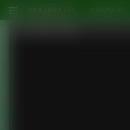
COMPETIÇÕES
MARCHING LEGIONS