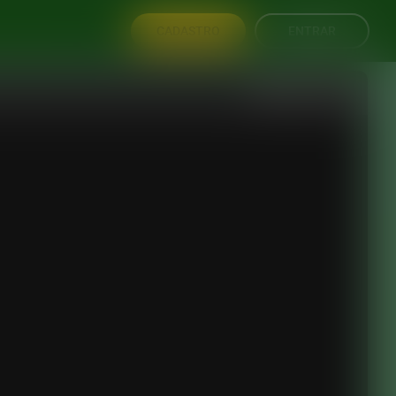
CADASTRO
ENTRAR