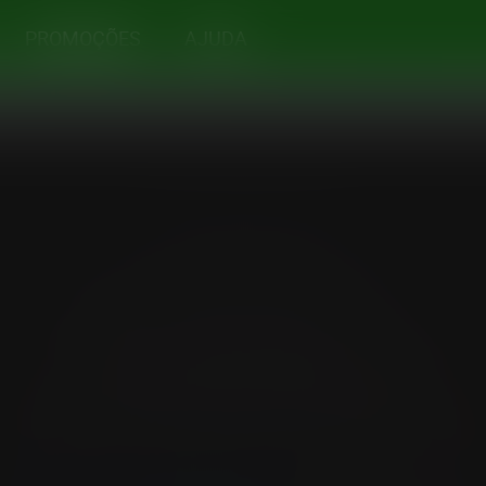
PROMOÇÕES
AJUDA