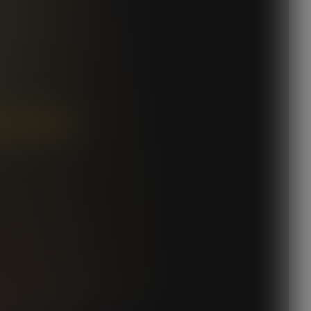
UA REGIÃO.