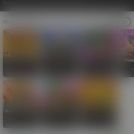
financeiros. Jogue com responsabilidade. 18+
OS MAIS JOGADOS
VER MAIS
EXCLUSIVO
Fortune Garuda
500
Pachinko
FlyX™ Cash Turbo™
Pôque
TADA
NEKO
BUCK STAKES
F
Onça Sortuda 500
Lucky Jaguar 2
4 Pots of Egypt
TADA
TADA
3OAKS