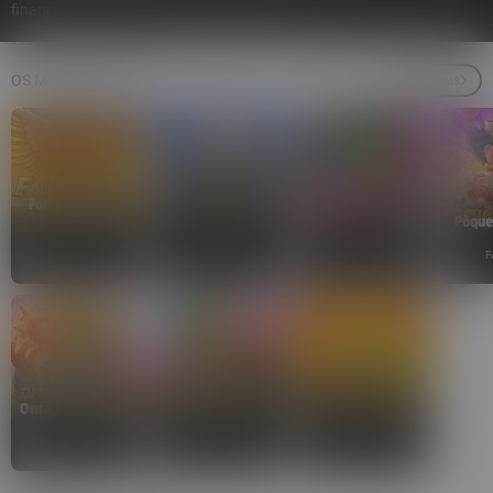
financeiros. Jogue com responsabilidade. 18+
OS MAIS JOGADOS
VER MAIS
EXCLUSIVO
Fortune Garuda
500
Pachinko
FlyX™ Cash Turbo™
Pôque
TADA
NEKO
BUCK STAKES
F
Onça Sortuda 500
Lucky Jaguar 2
4 Pots of Egypt
TADA
TADA
3OAKS