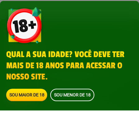
QUAL A SUA IDADE? VOCÊ DEVE TER
MAIS DE 18 ANOS PARA ACESSAR O
Usamos cookies para melhorar sua experiência. Ao
NOSSO SITE.
usar o Brazino777, você aceita nossos cookies. Veja
nossos
Termos e Condições
para mais.
SOU MAIOR DE 18
SOU MENOR DE 18
Menu
Slot
Ao Vivo
Crash
OK
Brazino 777
Jogos De Cassino