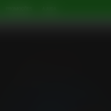
PROMOÇÕES
AJUDA