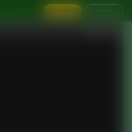
CADASTRO
ENTRAR