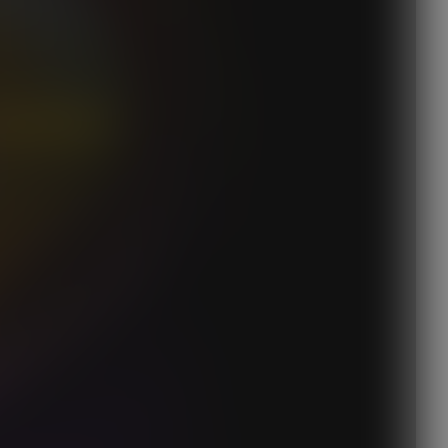
UA REGIÃO.