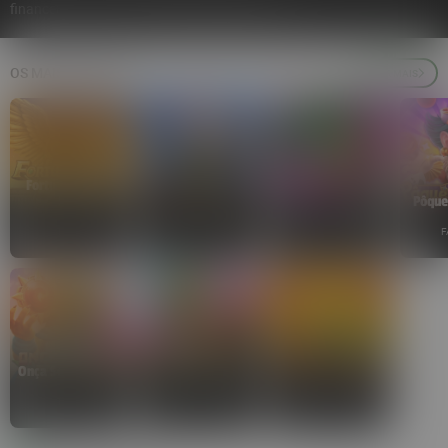
financeiros. Jogue com responsabilidade. 18+
OS MAIS JOGADOS
VER MAIS
EXCLUSIVO
Fortune Garuda
500
Pachinko
FlyX™ Cash Turbo™
Pôque
TADA
NEKO
BUCK STAKES
F
Onça Sortuda 500
Lucky Jaguar 2
4 Pots of Egypt
TADA
TADA
3OAKS