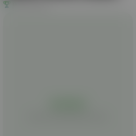
ÚLTIMOS GANHOS
NÃO HÁ DADOS
ESPERA ALGUNS SEGUNDOS POR FAVOR