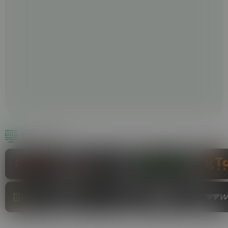
PROVEDORES