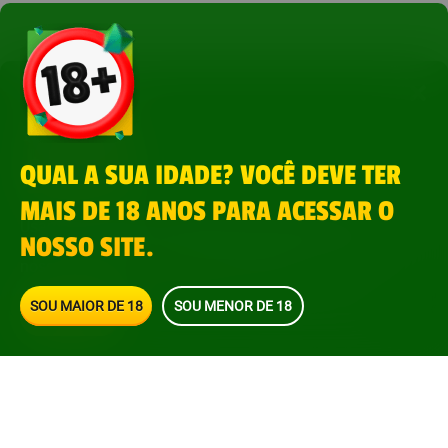
QUAL A SUA IDADE? VOCÊ DEVE TER
MAIS DE 18 ANOS PARA ACESSAR O
Usamos cookies para melhorar sua experiência. Ao
NOSSO SITE.
usar o Brazino777, você aceita nossos cookies. Veja
nossos
Termos e Condições
para mais.
SOU MAIOR DE 18
SOU MENOR DE 18
Menu
Slot
Ao Vivo
Crash
OK
Brazino 777
Jogos De Cassino