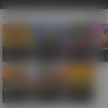
financeiros. Jogue com responsabilidade. 18+
OS MAIS JOGADOS
VER MAIS
EXCLUSIVO
Fortune Garuda
500
Pachinko
FlyX™ Cash Turbo™
Pôque
TADA
NEKO
BUCK STAKES
F
Onça Sortuda 500
Lucky Jaguar 2
4 Pots of Egypt
TADA
TADA
3OAKS