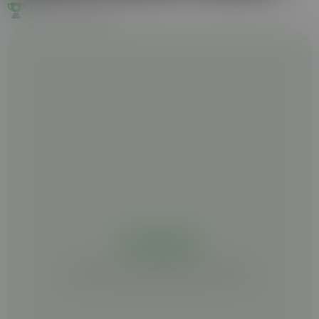
ÚLTIMOS GANHOS
NÃO HÁ DADOS
ESPERA ALGUNS SEGUNDOS POR FAVOR