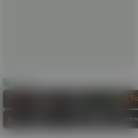
PROVEDORES