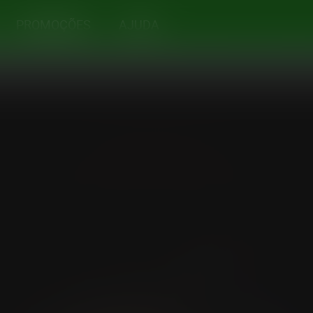
PROMOÇÕES
AJUDA