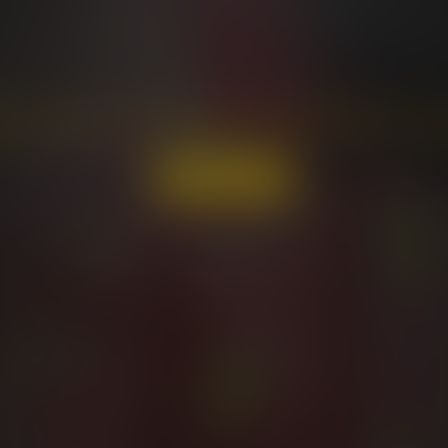
NTE, ESTE JOGO NÃO ESTÁ DISPONÍVEL NA S
BRAZINO777