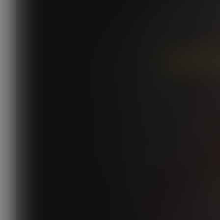
INFELIZME