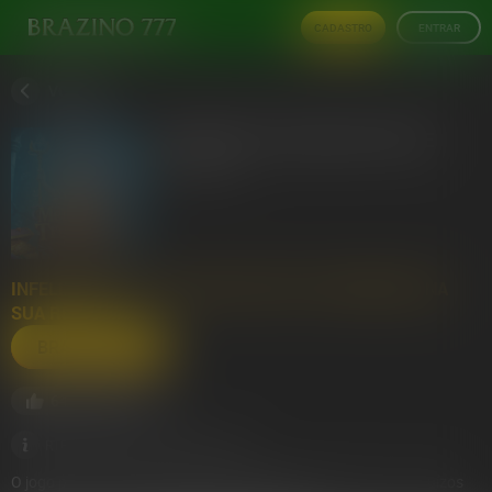
CADASTRO
ENTRAR
VOLTAR
MERMAID'S TREASURE TROVE
PRAGMATIC
INFELIZMENTE, ESTE JOGO NÃO ESTÁ DISPONÍVEL NA
SUA REGIÃO.
BRAZINO777
64
20398
Visualizações
RTP:
96.54%
O jogo pode causar dependência, ansiedade, depressão e prejuízos