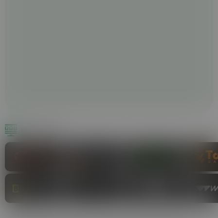
PROVEDORES