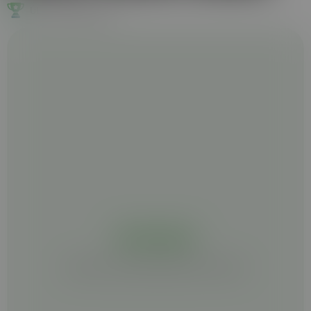
ÚLTIMOS GANHOS
NÃO HÁ DADOS
ESPERA ALGUNS SEGUNDOS POR FAVOR