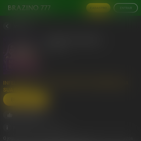
CADASTRO
ENTRAR
VOLTAR
MIDNIGHT ROMANCE
REDTIGER
INFELIZMENTE, ESTE JOGO NÃO ESTÁ DISPONÍVEL NA
SUA REGIÃO.
BRAZINO777
2
285
Visualizações
RTP:
96.67%
O jogo pode causar dependência, ansiedade, depressão e prejuízos