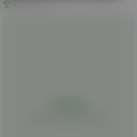
ÚLTIMOS GANHOS
NÃO HÁ DADOS
ESPERA ALGUNS SEGUNDOS POR FAVOR