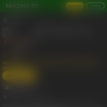
CADASTRO
ENTRAR
VOLTAR
MIGHTY HAMMER CHI KUNG
ZITRO
INFELIZMENTE, ESTE JOGO NÃO ESTÁ DISPONÍVEL NA
SUA REGIÃO.
BRAZINO777
32
9511
Visualizações
RTP:
94%
O jogo pode causar dependência, ansiedade, depressão e prejuízos