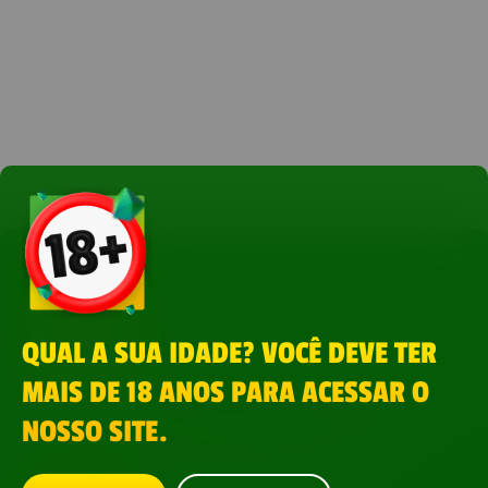
título.
MIGHTY HAMMER CHI KUNG - FAQ
Qual é o RTP de Mighty Hammer Chi Kung?
O RTP informado é de 94%. Esse percentual é teórico, calculado ao
longo de muitas rodadas, e não garante resultados individuais.
Quais recursos aparecem em Mighty Hammer Chi Kung?
Entre os recursos confirmados estão Buy Feature, Fixed Jackpots,
Free Spins. A lista completa está no quadro técnico acima.
QUAL A SUA IDADE? VOCÊ DEVE TER
MAIS DE 18 ANOS PARA ACESSAR O
Usamos cookies para melhorar sua experiência. Ao
NOSSO SITE.
usar o Brazino777, você aceita nossos cookies. Veja
nossos
Termos e Condições
para mais.