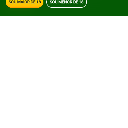
SOU MAIOR DE 18
SOU MENOR DE 18
Menu
Slot
Ao Vivo
Crash
OK
Brazino 777
Jogos De Cassino
Cassino Ao Vivo
Esporte Bet
Mapa Do Site XML
Live Bet
Mapa Do Site HTML
Slots
Suporte
Jogos Crash
Perguntas Frequentes
Novos Jogos
Promoções E Bônus
Bingo
Reclamações
Jogos De Mesa
Afiliados