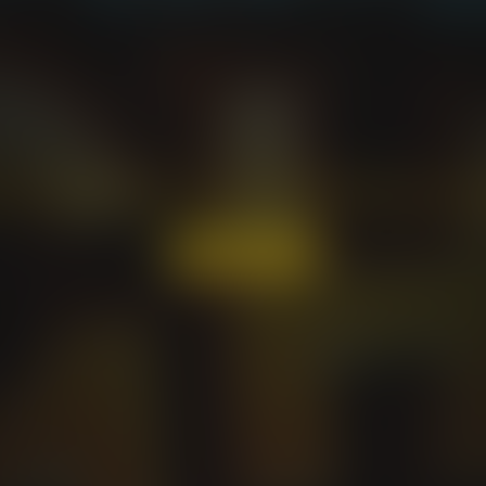
NTE, ESTE JOGO NÃO ESTÁ DISPONÍVEL NA S
BRAZINO777