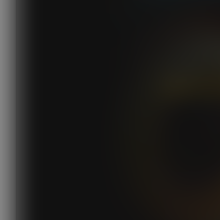
INFELIZME