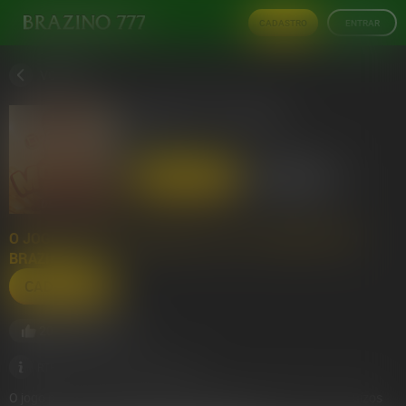
CADASTRO
ENTRAR
VOLTAR
MONEY POT DELUXE
TADA
CADASTRO
ENTRAR
O JOGO ESTARÁ DISPONÍVEL APÓS O CADASTRO NO
BRAZINO777.
CADASTRO
203
93526
Visualizações
RTP:
97.2%
O jogo pode causar dependência, ansiedade, depressão e prejuízos