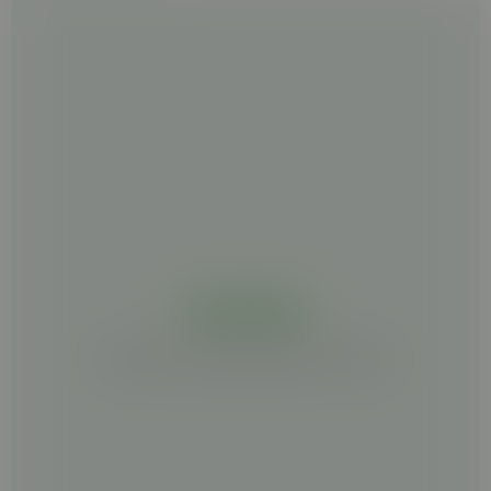
NÃO HÁ DADOS
ESPERA ALGUNS SEGUNDOS POR FAVOR