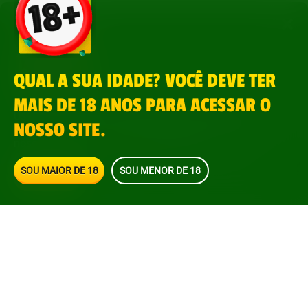
QUAL A SUA IDADE? VOCÊ DEVE TER
MAIS DE 18 ANOS PARA ACESSAR O
Usamos cookies para melhorar sua experiência. Ao
NOSSO SITE.
usar o Brazino777, você aceita nossos cookies. Veja
nossos
Termos e Condições
para mais.
SOU MAIOR DE 18
SOU MENOR DE 18
Menu
Slot
Ao Vivo
Crash
OK
Brazino 777
Jogos De Cassino
Cassino Ao Vivo
Esporte Bet
Mapa Do Site XML
Live Bet