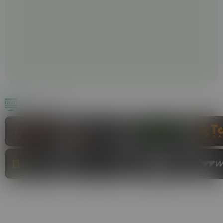
PROVEDORES