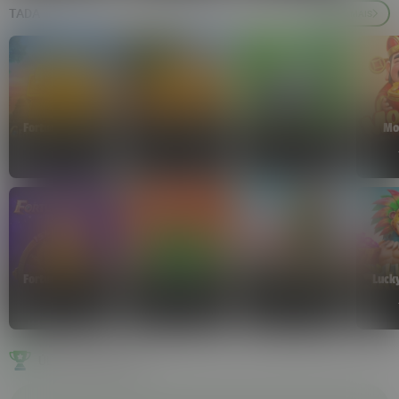
TADA
VER MAIS
Fortune Gems 3
Fortune Gems
Fortune Monkey
Mo
TADA
TADA
TADA
Fortune Gems 2
Money Coming
Lucky Jaguar
Lucky
TADA
TADA
TADA
ÚLTIMOS GANHOS